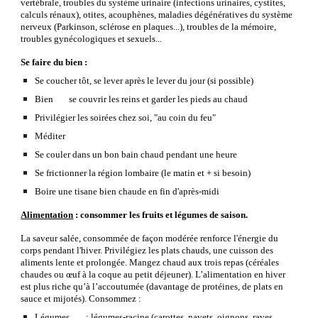
vertébrale, troubles du système urinaire (infections urinaires, cystites, 
calculs rénaux), otites, acouphènes, maladies dégénératives du système 
nerveux (Parkinson, sclérose en plaques...), troubles de la mémoire, 
troubles gynécologiques et sexuels...
Se faire du bien :
Se coucher tôt, se lever après le lever du jour (si possible)
Bien 
se couvrir les reins et garder les pieds au chaud
Privilégier les soirées chez soi, "au coin du feu"
Méditer
Se couler dans un bon bain chaud pendant une heure
Se frictionner la région lombaire (le matin et + si besoin)
Boire une tisane bien chaude en fin d'après-midi
Alimentation
 : consommer les fruits et légumes de saison.
La saveur salée, consommée de façon modérée renforce l'énergie du 
corps pendant l'hiver. Privilégiez les plats chauds, une cuisson des 
aliments lente et prolongée. Mangez chaud aux trois repas (céréales 
chaudes ou œuf à la coque au petit déjeuner). L’alimentation en hiver 
est plus riche qu’à l’accoutumée (davantage de protéines, de plats en 
sauce et mijotés). Consommez :
Légumes 
: légumes-racine (carottes, navets, oignons, raves, 