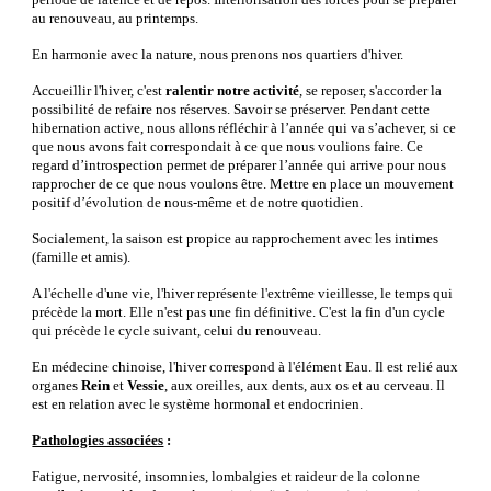
au renouveau, au printemps. 
En harmonie avec la nature, nous prenons nos quartiers d'hiver. 
Accueillir l'hiver, c'est 
ralentir notre activité
, se reposer, s'accorder la 
possibilité de refaire nos réserves. Savoir se préserver. Pendant cette 
hibernation active, nous allons réfléchir à l’année qui va s’achever, si ce 
que nous avons fait correspondait à ce que nous voulions faire. Ce 
regard d’introspection permet de préparer l’année qui arrive pour nous 
rapprocher de ce que nous voulons être. Mettre en place un mouvement 
positif d’évolution de nous-même et de notre quotidien.
Socialement, la saison est propice au rapprochement avec les intimes 
(famille et amis).
A l'échelle d'une vie, l'hiver représente l'extrême vieillesse,
le temps qui 
précède la mort. Elle n'est pas une fin définitive. C'est la fin d'un cycle 
qui précède le cycle suivant, celui du renouveau.
En médecine chinoise, l'hiver correspond à l'élément Eau. Il est relié aux 
organes 
Rein
 et 
Vessie
, aux oreilles, aux dents, aux os et au cerveau. Il 
est en relation avec le système hormonal et endocrinien.
Pathologies associées
 :
Fatigue, nervosité, insomnies, lombalgies et raideur de la colonne 